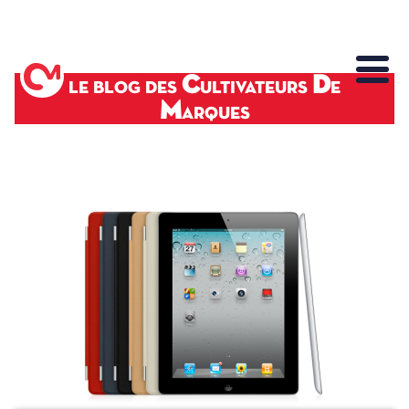
C
D
LE BLOG DES
ULTIVATEURS
E
M
ARQUES